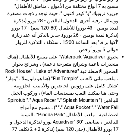
مسبح به 7 أنواع مختلفة من الأمواج ، مناطق للأطفال"
جزيرة تروبيك "و" كيدز لاغون "، حيث توجد زلاجات مصغرة
ووسائل ترفيه أخرى. الدخول للبالغين - 28 يورو (تذكرة
لمدة يومين - 43 يورو) للأطفال (80-120 سم) - 17 يورو
(تذكرة لمدة يومين - 26 يورو). جدير بالذكر أنه عند زيارة
"أكوا برافا" بعد الساعة 15:00 ، ستكلف التذكرة للزوار
حوالي 5 يورو أرخص.
يحتوي Waterpark "Aquadiver" على مسبح للأطفال (هناك
منحدرات ناعمة وشرائح متعرجة ناعمة) ، وشرائح بجوار
الصخور الاصطناعية "Rock House" ، Lake of Adventures
، ملعب مائي لألعاب "Fun Temple" (هنا هو دلو يملأ ، "ينهار"
"شلال كامل على رؤوس الحاضرين والأنابيب الحلزونية ،
وحتى هنا يمكنك اللعب بمسدسات الماء) ، وركوب الخيل
للبالغين (" Spirotub "،" Aqua Racer "،" Splash Mountain
"،" Aqua Rocket "،" Water Fall ") ، مسبح مع أمواج
اصطناعية ، ملعب للأطفال "Pineda Park". بالنسبة
للبالغين ، يتقاضى "Aquadiver" 30 يورو لتذكرة الدخول و
17 يورو للأطفال (حتى 120 سم) (تذكرة 2 + 2 تكلف 77