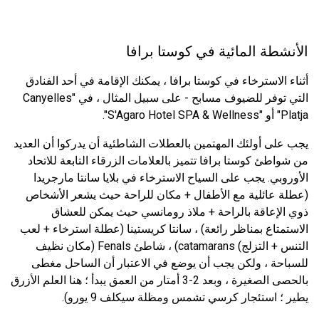
الأنشطة المائية في كوستا برافا
أثناء الاسترخاء في كوستا برافا ، يمكنك الإقامة في أحد الفنادق
التي توفر للضيوف مسابح - على سبيل المثال ، في "Canyelles
Platja" أو "S'Agaro Hotel SPA & Wellness".
يجب على أولئك المهتمين بالعطلات الشاطئية أن يدركوا أن العديد
من شواطئ كوستا برافا تتميز بالعلامات الزرقاء التابعة للاتحاد
الأوروبي. يجب على السياح الاسترخاء في بلايا سانتا مارجريدا
(عطلة عائلية مع الأطفال + مكان للراحة حيث يشعر الأشخاص
ذوي الإعاقة بالراحة + ملاذ رومانسي حيث يمكن للعشاق
الاستمتاع بمناظر رائعة) ، سانتا كريستينا (عطلة استرخاء + لعب
التنس + التزلج) catamarans) ، شاطئ Fenals (مكان نظيف
للسباحة ، ولكن يجب أن يوضع في الاعتبار أن الساحل مغطى
بالحصى الصغيرة ، وبعد 2-3 أمتار من العمق يبدأ ؛ هنا العلم الأزرق
يطير ؛ استئجار كرسي تشمس ومظلة سيكلف 9 يورو).