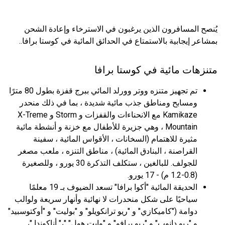
يُنصح المسافرون الذين يرغبون في الاسترخاء وإعادة الشحن
بمشاعر إيجابية بالاستمتاع في الحدائق المائية في كوستا برافا..
متنزهات مائية في كوستا برافا
تم تجهيز متنزه ووتر وورلد المائي ببرج قفزة بطول 80 مترًا
ومسابح ومناطق جذب مائية شديدة ، بما في ذلك منحدر
Kamikaze مع الانحناءات والقفزات و Storm و X-Treme
Mountain ، وهي جزيرة للأطفال مع خزنة و أنشطة مائية
مثيرة للاهتمام (السخانات ، الأقواس المائية ، سفينة
القراصنة ، البنادق المائية) ، مناطق التنزه ، ملعب مصغر
للجولف. للبالغين ، ستكلف التذكرة 30 يورو ، وللصغيرة
(0.8-1.2 م) - 17 يورو.
الحديقة المائية "أكوا برافا" تسعد الضيوف بـ 19 معلمًا
سياحيًا على شكل منحدرات لا نهائية وأنهار سريعة ولوالب
دوامة ("كاميكازي" و "ريو ترانكويلو" و "بوليت" و "أوكتوسبيد"
و "ريو دانوب" و "ريو برافو" و "وايت هول" "،" أناكوندا "،