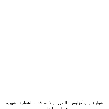
شوارع لوس أنجلوس - الصورة والاسم. قائمة الشوارع الشهيرة
في لوس انجليس