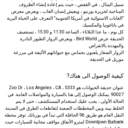
سبيل المثال ، في القفص ، حيث يتم إعادة إنشاء الظروف
المناخية لجزيرة بورنيو ، ويعيش إنسان الغاب ، ويعرض معرض
"الغابات الاستوائية في أمريكا الجنوبية" التعرف على الحياة البرية
في باتاغونيا والمكسيك.
كل يوم ، ما عدا الثلاثاء ، الساعة 11.30 و 15.30 ، تستضيف
الحديقة عرض Bird World ، ويعرض الزوار الطيور النادرة
والمهددة بالانقراض.
الزوار الصغار يلعبون بحماس مع حيواناتهم الأليفة في مزرعة
موريل في الحديقة.
كيفية الوصول الى هناك?
عنوان حديقة الحيوانات هو 5333 ، Zoo Dr ، Los Angeles ، CA
90027. يمكنك الوصول إلى هنا بالسيارة والمواصلات العامة. في
الحالة الأولى ، يجب عليك استخدام المستكشف ، حتى لا يتم
الخلط بينه وبين المخططات الصعبة لتقاطعات الطرق في المدينة.
النقل العام هو طريق 96 الحافلة التي تبدأ في بوربانك. توفر محطة
Downtpwn Burbank لمترو الأنفاق مواقف مجانية للسيارات حيث