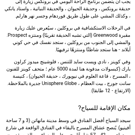
يجب أن يتضمن برنامج الراحة اليومي في برونكس زيارة إلى
حديقة برونكس ، وحديقة الحيوان ، والحديقة النباتية ، واستاد يانكي
، وكذلك المشي على طول طريق فوردهام وجسر نهر هارلم.
في الرحلات الاستكشافية في بروكلين ، سيُعرض عليك زيارة
مقبرة Greenwood (التي تشبه الحديقة تقريبًا) ومنتزه Prospect.
والمشي إلى الجنوب من بروكلين ، ستجد نفسك في حي كوني
آيلاند - هنا ستجد شاطئًا ومنتزهًا ترفيهيًا.
وفي كوينز ، نادي ويست سايد للتنس ، فلوشينج ميدوز كراون
بارك (كبسولات مدفونة هنا لمدة 5000 عام ؛ متحف كوينز للفنون
، المسرح ، قاعة العلوم في نيويورك ، حديقة الحيوان) ، كنيسة
سانت جورج ، بيت العظام ، Unisphere Globe جديرة بالملاحظة.
(الارتفاع - 12 طابقا).
مكان الإقامة للسياح?
سيجد السياح أفضل الفنادق في وسط مدينة مانهاتن (3 و 7 ساحة
أفينيو). يُنصح عشاق المسرح بالبقاء في الفنادق الواقعة في شارع
برودواي بين 42 و 57 شارعًا. يجب على المسافرين الذين يقدرون