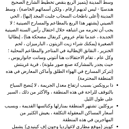
وسط المدينة (يتميز الربع بنقص تخطيط الشارع الصحيح
هندسيًا - ليس لديهم أرقام ، ولكن أسمائهم الخاصة) ، وسط
المدينة (أعلى ناطحات السحاب جلبت المجد إليها) ، الحي
الصيني (يشتهر هذا الربع بالمطاعم والمسارح الصينية ؛ لا
يجب أن تحرمه من انتباهه خلال احتفال رأس السنة الصينية
الجديدة ، عندما تقام عروض كرنفال مضحكة هنا) ، إيطاليا
الصغيرة (يمكنك شراء زيت الزيتون ، البارميزان ، لحم
الخنزير ، النقانق الإيطالية في المتاجر والمطاعم المحلية ؛
وكل عام ، تقام الاحتفالات هنا أنتوني وسانت جانواريوس ،
حيث يجدر بالمشاركة صنع صور ملونة) ، قرية غرينتش
(تتركز المسارح في الهواء الطلق وأماكن المعارض في هذه
المنطقة المحترمة).
ذا برونكس: بسبب ارتفاع معدل الجريمة ، لا يُنصح السياح
بالتوقف للراحة في هذه المنطقة ، والأكثر من ذلك ، السير
على طول الليل.
بروكلين: تشتهر المنطقة بمنازلها وكنائسها القديمة ، وبسبب
أسعار المساكن المعقولة التكلفة ، يعيش الكثير من
المهاجرين في هذه المنطقة.
كوينز (موقع مطاري لاغوارديا وجون إف كينيدي): يشمل