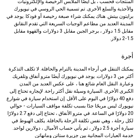
المنتجات فحسب ، بل أيضًا الملابس الرخيصة والإلكترونيات
والأحذية والسلع الأخرى. تم تسمية الحي الروسي في نيويورك
برايتون بيتش. هناك يمكنك شراء صبغة رخيصة أو فودكا. يوجد في
المدينة العديد من مطاعم الوجبات السريعة التي تقدم النقانق
مقابل 1.5 دولار ، برجر الجبن مقابل 3 دولارات والقهوة مقابل
1.5-2 دولار.
أجرة
يمكنك التنقل في أرجاء المدينة بالترام والحافلة. لا تكلف التذكرة
أكثر من 3 دولارات. يوجد في نيويورك أيضًا مترو أنفاق وتلفريك
وعبارة. النقل العام شائع هنا ، على عكس العديد من المدن
الكبرى الأخرى. السيارة وسيلة نقل أكثر راحة. لإيجاره تحتاج إلى
دفع 40 دولارًا في اليوم على الأقل. إن استخدام سيارة في شوارع
نيويورك ليس مربحًا جدًا بسبب تكلفة مواقف السيارات - حوالي
20 دولارًا في الساعة. في مترو الأنفاق ، تحتاج إلى دفع 2.7 دولارًا
لكل رحلة ، وهي نفس تكلفة الرحلة بالحافلة. يكلف الهبوط في
سيارة أجرة 2.5 دولار ، ثم يأتي حساب الأميال ، دولارين لواحد.
خدمة العبارات المجانية بين جزيرة ستاتن ومانهاتن.