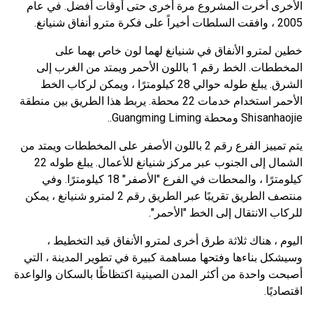
الأخرى أخرت المشروع مرة أخرى حتى أوقات أفضل. في عام
2005 ، وافقت السلطات أخيراً على فكرة مترو أنفاق شنيانغ.
خطين لمترو الأنفاق في شنيانغ لهما لون خاص بهما على
المخططات. الخط رقم 1 باللون الأحمر ويمتد من الغرب إلى
الشرق. يبلغ طوله حوالي 28 كيلومترًا ، ويمكن لركاب الخط
الأحمر استخدام خدمات 22 محطة. يربط هذا الطريق بين منطقة
Shisanhaojie ومحطة Guangming Liming..
يتم تمييز الفرع رقم 2 باللون الأصفر على المخططات ويمتد من
الشمال إلى الجنوب عبر مركز شنيانغ للأعمال. يبلغ طوله 22
كيلومترًا ، والمحطات في الفرع "الأصفر" 18 كيلومترًا. وفي
منتصف الطريق تقريبًا عبر الطريق رقم 2 لمترو شنيانغ ، يمكن
للركاب الانتقال إلى الخط "الأحمر".
اليوم ، هناك ثلاثة طرق أخرى لمترو الأنفاق قيد التخطيط ،
وسيشكل بناءها وفتحها مساهمة كبيرة في تطوير المدينة ، التي
أصبحت واحدة من أكثر المدن الصينية اكتظاظًا بالسكان والواعدة
اقتصاديًا.