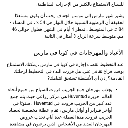
للسياح الاستمتاع بالكثير من الإجازات الشاطئية.
يشير شهر مارس إلى موسم الجفاف. يجب أن يكون مستعدًا
لحقيقة أن الرطوبة النسبية خلال النهار هي 54 ٪ ، في المساء -
84 ٪. في المتوسط ​​، تمطر 4 أيام في الشهر. هطول حوالي 46
مم. متوسط ​​سرعة الرياح 3 أمتار في الثانية.
الأعياد والمهرجانات في كوبا في مارس
عند التخطيط لقضاء إجازة في كوبا في مارس ، يمكنك الاستمتاع
بوقت فراغ ثقافي غني. هل قررت البدء في التخطيط لرحلتك
القادمة؟ إذن أي الأنشطة تستحق انتباهك?
يجذب مهرجان جمع الجريب فروت السياح من جميع أنحاء
العالم. جزيرة Huventud هي مركز زراعي حيث يتم جمع
عدد كبير من الجريب فروت. في Huventud ، سنويًا في
أواخر فبراير أو أوائل مارس ، تقام عطلة مخصصة لحصاد
الجريب فروت. مدة العطلة عدة أيام. تجذب عروض
المهرجان العديد من الأشخاص الذين يرغبون في مشاهدة