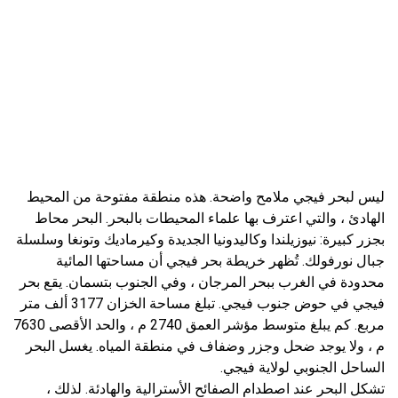
ليس لبحر فيجي ملامح واضحة. هذه منطقة مفتوحة من المحيط
الهادئ ، والتي اعترف بها علماء المحيطات بالبحر. البحر محاط
بجزر كبيرة: نيوزيلندا وكاليدونيا الجديدة وكيرماديك وتونغا وسلسلة
جبال نورفولك. تُظهر خريطة بحر فيجي أن مساحتها المائية
محدودة في الغرب ببحر المرجان ، وفي الجنوب بتسمان. يقع بحر
فيجي في حوض جنوب فيجي. تبلغ مساحة الخزان 3177 ألف متر
مربع. كم يبلغ متوسط ​​مؤشر العمق 2740 م ، والحد الأقصى 7630
م ، ولا يوجد ضحل وجزر وضفاف في منطقة المياه. يغسل البحر
الساحل الجنوبي لولاية فيجي.
تشكل البحر عند اصطدام الصفائح الأسترالية والهادئة. لذلك ،