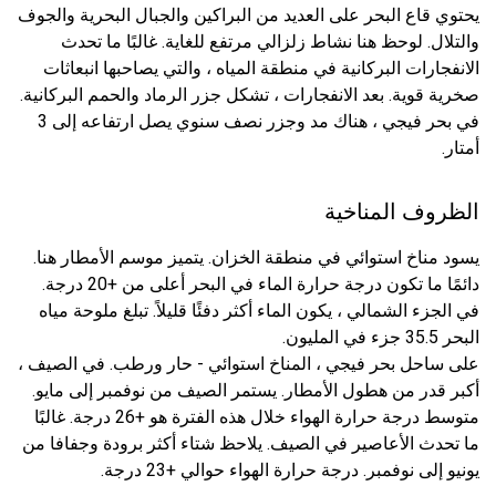
يحتوي قاع البحر على العديد من البراكين والجبال البحرية والجوف
والتلال. لوحظ هنا نشاط زلزالي مرتفع للغاية. غالبًا ما تحدث
الانفجارات البركانية في منطقة المياه ، والتي يصاحبها انبعاثات
صخرية قوية. بعد الانفجارات ، تشكل جزر الرماد والحمم البركانية.
في بحر فيجي ، هناك مد وجزر نصف سنوي يصل ارتفاعه إلى 3
أمتار.
الظروف المناخية
يسود مناخ استوائي في منطقة الخزان. يتميز موسم الأمطار هنا.
دائمًا ما تكون درجة حرارة الماء في البحر أعلى من +20 درجة.
في الجزء الشمالي ، يكون الماء أكثر دفئًا قليلاً. تبلغ ملوحة مياه
البحر 35.5 جزء في المليون.
على ساحل بحر فيجي ، المناخ استوائي - حار ورطب. في الصيف ،
أكبر قدر من هطول الأمطار. يستمر الصيف من نوفمبر إلى مايو.
متوسط ​​درجة حرارة الهواء خلال هذه الفترة هو +26 درجة. غالبًا
ما تحدث الأعاصير في الصيف. يلاحظ شتاء أكثر برودة وجفافا من
يونيو إلى نوفمبر. درجة حرارة الهواء حوالي +23 درجة.