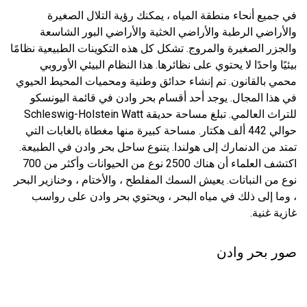
في جميع أنحاء منطقة المياه ، يمكنك رؤية التلال الصغيرة
والأراضي الرطبة والأراضي الخثية والأراضي البور الشاسعة
والجزر الصغيرة والمروج. تشكل كل هذه التكوينات الطبيعية نظامًا
بيئيًا واحدًا لا يحتوي على نظائرها. هذا النظام البيئي الأوروبي
محمي بالقانون. تم إنشاء حدائق وطنية ومحميات المحيط الحيوي
في هذا المجال. يوجد أحد أقسام بحر وادن في قائمة اليونسكو
للتراث العالمي. تبلغ مساحة حديقة Schleswig-Holstein Watt
حوالي 442 ألف هكتار. مساحة كبيرة منها مغطاة بالغابات التي
تمتد من الدنمارك إلى هولندا. يتنوع ساحل بحر وادن في الطبيعة.
اكتشف العلماء أن هناك 2500 نوع من الحيوانات وأكثر من 700
نوع من النباتات. يعيش السمك المفلطح ، والأختام ، وخنازير البحر
، وما إلى ذلك في مياه البحر ، ويحتوي بحر وادن على رواسب
غازية غنية.
صور بحر وادن