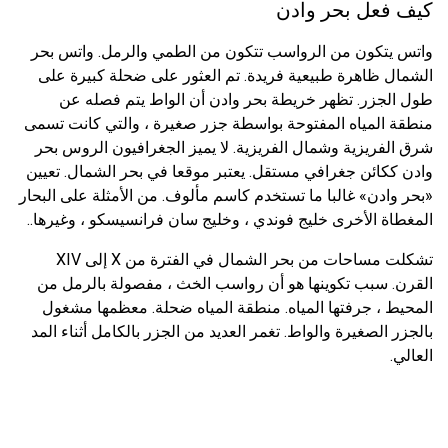
كيف فعل بحر وادن
واتس يتكون من الرواسب تتكون من الطمي والرمل. واتس بحر
الشمال ظاهرة طبيعية فريدة. تم العثور على ضحلة كبيرة على
طول الجزر. تظهر خريطة بحر وادن أن الواط يتم فصله عن
منطقة المياه المفتوحة بواسطة جزر صغيرة ، والتي كانت تسمى
شرق الفريزية وشمال الفريزية. لا يميز الجغرافيون الروس بحر
وادن ككائن جغرافي مستقل. يعتبر موقعا في بحر الشمال. تعيين
«بحر وادن» غالبا ما تستخدم كاسم مألوف. من الأمثلة على البحار
المغطاة الأخرى خليج فوندي ، وخليج سان فرانسيسكو ، وغيرها..
تشكلت مساحات من بحر الشمال في الفترة من X إلى XIV
القرن. سبب تكوينها هو أن رواسب الخث ، مفصولة بالرمل من
المحيط ، جرفتها المياه. منطقة المياه ضحلة. معظمها مشغول
بالجزر الصغيرة والواط. تغمر العديد من الجزر بالكامل أثناء المد
العالي.