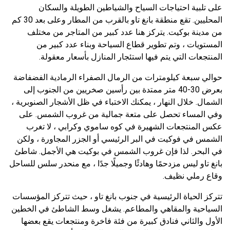
على تلبية احتياجات السياح والشياطين الطويلة والسكان
المحليين. تقع منطقة بانغ تاو بالقرب من المطار وعلى بعد 30 كم
من مدينة بوكيت. يتركز هنا عدد كبير من المتاجر من مختلف
المستويات ، وتم تطوير قطاع السياحة وبناء عدد كبير من
المنتجعات التي يتم فيها استئجار المنازل بأسعار معقولة.
حوالي سبعة كيلومترات من الرمال الصفراء الرمادية الفضفاضة
بعرض 30-40 متر ممتدة بين رأسين صخريين من الجنوب إلى
الشمال. خلال النهار ، يمكنك الاختباء في ظل الأشجار الصنوبرية ،
وفي المساء تحصل على متعة جمالية من غروب الشمس. على
عكس المنتجعات الشهيرة في كوه ساموي وكرابي ، لا تغرب
الشمس في فوكيت في البر الرئيسي أو الجزر المجاورة ، ولكن
في البحر. لذا فإن غروب الشمس في بوكيت هي الأجمل. شاطئ
بانغ تاو ليس مزدحمًا وهادئًا وجميلًا جدًا ، مع منحدر سلس للساحل
وقاع رملي نظيف.
تتركز الحياة الرئيسية في جنوب بانغ تاو ، حيث تتركز المؤسسات
السياحية والمقاهي والمطاعم. يشغل وسط الشاطئ في الخطين
الأول والثاني فنادق كبيرة من فئة فاخرة ومنتجعات يقع بعضها