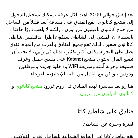
بعد إنفاق حوالي 2500 باهت لكل غرفة ، يمكنك تسجيل الدخول
إلى منتجع كاتانوي . يقع الفندق على مسافة أبعد قليلاً من الساحل
من جناح كاتانوي بافيليون من أورن ، ولكنه لا يلعب دورًا خاصًا ،
باستثناء أن المشي إلى الشاطئ سيكون أطول بدقيقتين. شاطئ
كاتا نوي صغير ، لذلك تقع جميع الفنادق بالقرب من المياه. فندق
يطل على البحر سيكلف أكثر بكثير ، لذلك في رأيي ، لا يجب أن
تضيع المال. يحتوي منتجع Katanoi على مسبح جميل وغرف
فسيحة وخزنة آمنة وسريعة WiFi وداخلية جديدة وموظفين
ودودين ، ولكن مع القليل من اللغة الإنجليزية العرجاء.
هنا روابط مباشرة لهذه الفنادق في روم غورو:
منتجع كاتانوي
و
كاتانوي بافيليون من أمورن
.
فنادق على شاطئ كاتا
لفترة وجيزة عن الشاطئ
يقع شاطئ كاتا على الحافة الشمالية للساحل الغربي لفوكيت ،