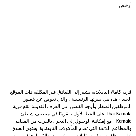
أرخص
قرية كامالا التايلاندية يشير إلى الفنادق غير المكلفة ذات الموقع
الجيد - هذه هي ميزتها الرئيسية ، والتي تعوض عن قصور
الموظفين الصغار وأوجه القصور في الغرف القديمة. تقع قرية
Thai Kamala على الخط الأول ، تقريبًا في منتصف شاطئ
Kamala ، مع إمكانية الوصول إلى البحر ، بالقرب من المقاهي
والمطاعم اللائقة التي تقدم المأكولات التايلاندية. يحتوي الفندق
على موظفين مهذبين وتايلانديين يبتسمون غالبًا ما يختفون من