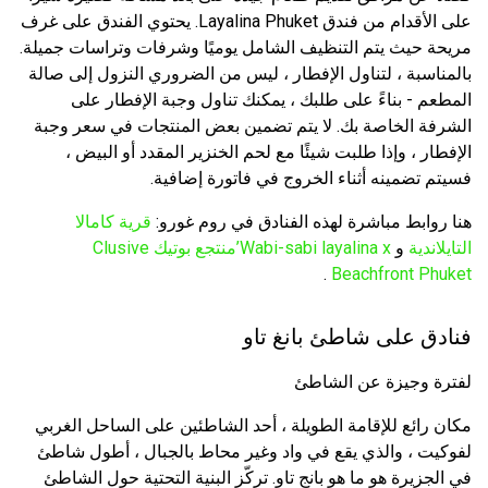
على الأقدام من فندق Layalina Phuket. يحتوي الفندق على غرف
مريحة حيث يتم التنظيف الشامل يوميًا وشرفات وتراسات جميلة.
بالمناسبة ، لتناول الإفطار ، ليس من الضروري النزول إلى صالة
المطعم - بناءً على طلبك ، يمكنك تناول وجبة الإفطار على
الشرفة الخاصة بك. لا يتم تضمين بعض المنتجات في سعر وجبة
الإفطار ، وإذا طلبت شيئًا مع لحم الخنزير المقدد أو البيض ،
فسيتم تضمينه أثناء الخروج في فاتورة إضافية.
هنا روابط مباشرة لهذه الفنادق في روم غورو:
قرية كامالا
التايلاندية
و
Wabi-sabi layalina x’منتجع بوتيك Clusive
.
Beachfront Phuket
فنادق على شاطئ بانغ تاو
لفترة وجيزة عن الشاطئ
مكان رائع للإقامة الطويلة ، أحد الشاطئين على الساحل الغربي
لفوكيت ، والذي يقع في واد وغير محاط بالجبال ، أطول شاطئ
في الجزيرة هو ما هو بانج تاو. تركّز البنية التحتية حول الشاطئ