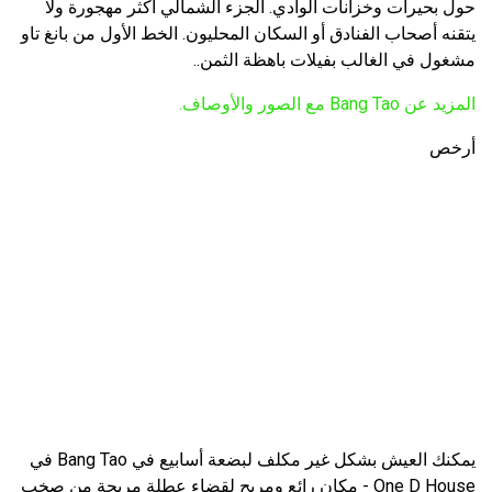
حول بحيرات وخزانات الوادي. الجزء الشمالي أكثر مهجورة ولا
يتقنه أصحاب الفنادق أو السكان المحليون. الخط الأول من بانغ تاو
مشغول في الغالب بفيلات باهظة الثمن..
المزيد عن Bang Tao مع الصور والأوصاف.
أرخص
يمكنك العيش بشكل غير مكلف لبضعة أسابيع في Bang Tao في
One D House - مكان رائع ومريح لقضاء عطلة مريحة من صخب