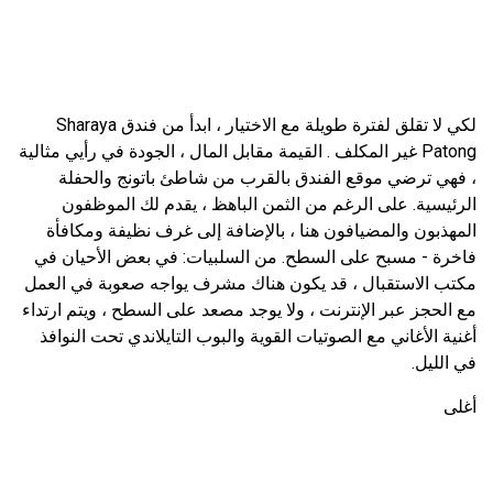
لكي لا تقلق لفترة طويلة مع الاختيار ، ابدأ من فندق Sharaya
Patong غير المكلف . القيمة مقابل المال ، الجودة في رأيي مثالية
، فهي ترضي موقع الفندق بالقرب من شاطئ باتونج والحفلة
الرئيسية. على الرغم من الثمن الباهظ ، يقدم لك الموظفون
المهذبون والمضيافون هنا ، بالإضافة إلى غرف نظيفة ومكافأة
فاخرة - مسبح على السطح. من السلبيات: في بعض الأحيان في
مكتب الاستقبال ، قد يكون هناك مشرف يواجه صعوبة في العمل
مع الحجز عبر الإنترنت ، ولا يوجد مصعد على السطح ، ويتم ارتداء
أغنية الأغاني مع الصوتيات القوية والبوب ​​التايلاندي تحت النوافذ
في الليل.
أغلى