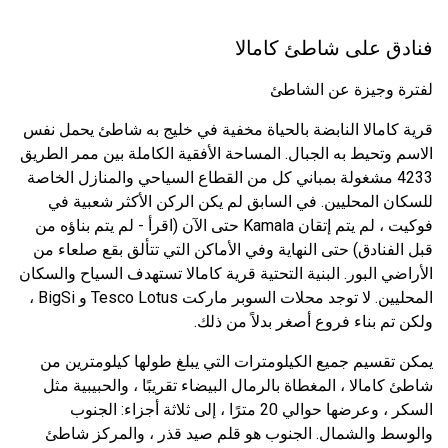
فنادق على شاطئ كامالا
لفترة وجيزة عن الشاطئ
قرية كامالا النابضة بالحياة مخفية في خليج به شاطئ يحمل نفس
الاسم وتحيط به الجبال. المساحة الأفقية الكاملة بين ممر الطريق
4233 مشغولة بمباني كل من القطاع السياحي والمنازل الخاصة
للسكان المحليين. في السابق لم يكن الركن الأكثر شعبية في
فوكيت ، لم يتم إتقان Kamala حتى الآن (اقرأ - لم يتم بناؤه من
قبل الفنادق) حتى النهاية وفي الأماكن التي تتألق بقع صلعاء من
الأراضي البور. البنية التحتية قرية كامالا تستهدف السياح والسكان
المحليين. لا توجد محلات السوبر ماركت Tesco Lotus و BigSi ،
ولكن تم بناء فروع أصغر بدلاً من ذلك.
يمكن تقسيم جميع الكيلومترات التي يبلغ طولها كيلومترين من
شاطئ كامالا ، المغطاة بالرمال البيضاء تقريبًا ، والحبيبية مثل
السكر ، وعرضها حوالي 20 مترًا ، إلى ثلاثة أجزاء: الجنوب
والوسط والشمال. الجنوب هو قلم صيد قذر ، والمركز شاطئ