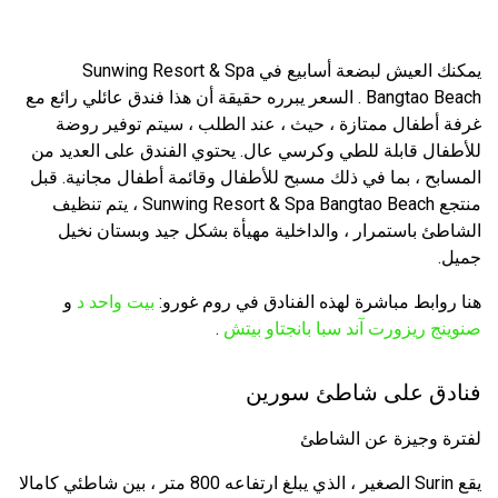
يمكنك العيش لبضعة أسابيع في Sunwing Resort & Spa
Bangtao Beach . السعر يبرره حقيقة أن هذا فندق عائلي رائع مع
غرفة أطفال ممتازة ، حيث ، عند الطلب ، سيتم توفير روضة
للأطفال قابلة للطي وكرسي عال. يحتوي الفندق على العديد من
المسابح ، بما في ذلك مسبح للأطفال وقائمة أطفال مجانية. قبل
منتجع Sunwing Resort & Spa Bangtao Beach ، يتم تنظيف
الشاطئ باستمرار ، والداخلية مهيأة بشكل جيد وبستان نخيل
جميل.
هنا روابط مباشرة لهذه الفنادق في روم غورو:
بيت واحد د
و
صنوينج ريزورت آند سبا بانجتاو بيتش
.
فنادق على شاطئ سورين
لفترة وجيزة عن الشاطئ
يقع Surin الصغير ، الذي يبلغ ارتفاعه 800 متر ، بين شاطئي كامالا