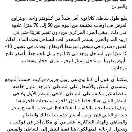
والموانئ.
يبلغ طول شاطئ كاتا نوي أقل قليلاً من كيلومتر واحد ، ويتراوح
العرض في أوقات مختلفة من اليوم من 50 إلى 70 مترًا. علاوة
على ذلك ، يبقى الجزء المركزي من دون تغيير تقريبًا حتى في
ذروة المد والجزر. يستمر المنحدر الحاد للساحل تحت الماء ، لذلك
العمق «صدر» في شخص متوسط ​​الارتفاع ، يحدث في غضون 10-
15 مترًا من الساحل. يوجد في كاتا نوح رمل ناعم جداً ، أصفر فاتح
، أبيض تقريباً ، ومدخل ممتاز للبحر ، بدون أحجار وشعاب
مرجانية..
يمكننا أن نقول أن كاتا نوي هي روبل جزيرة فوكيت. حسب الموقع
ومستوى السكن والأسعار على الشاطئ. لا توجد منازل خاصة
منفصلة غير مكلفة على الشاطئ ، لا في السطر الأول ولا في
السطر الثاني. هناك فقط فنادق فاخرة ومنتجعات فاخرة هنا.
تهدف البنية التحتية الكاملة لـ Kata Noi إلى خدمة السياح بدخل
جيد ، وبالتالي فإن ترتيب أسعار خدمات التدليك والطعام
والمقاهي والهدايا التذكارية أعلى من أي مكان آخر في فوكيت ،
ويتجول الرحالة المتهالكون هنا فقط للنظر إلى الشاطئ والمضي