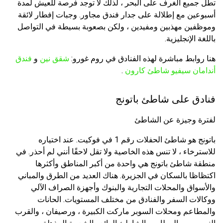
تطل جميع الغرف على البحر ، لذلك لا توجد فرصة للعيش لمدة
أسبوعين مع إطلالة على جدار فندق مجاور. وجبات إفطار لائقة
وموظفين مهذبين ومفيدين ، ولكن بصعوبة بسيطة في التواصل
باللغة الإنجليزية.
هنا روابط مباشرة لهذه الفنادق في روم غورو:
شقق نين
و
فندق
أندامان سيفيو شاطئ كارون
.
فنادق على شاطئ باتونج
لفترة وجيزة عن الشاطئ
باتونج هو شاطئ الحفلات رقم 1 في فوكيت. عند اختياره
للاسترخاء ، لا تنس هذه الخاصية ولا تقل لاحقًا أنني لم أحذر. في
منطقة شاطئ باتونج هي واحدة من أكبر المناطق وأكثرها
اكتظاظا بالسكان في الجزيرة. هناك العديد من الطرق والمباني
والأسواق والمحلات التجارية والبنوك وأجهزة الصراف الآلي
ووكالات السفر والفنادق من مختلف المستويات. الحانات
والمطاعم ومحلات السوبر ماركت الكبيرة ، ورصيفان ، والقرب