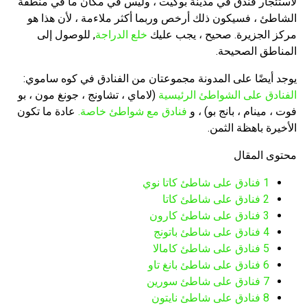
لاستئجار فندق في مدينة بوكيت ، وليس في مكان ما في منطقة
الشاطئ ، فسيكون ذلك أرخص وربما أكثر ملاءمة ، لأن هذا هو
مركز الجزيرة. صحيح ، يجب عليك
خلع الدراجة
, للوصول إلى
المناطق الصحيحة.
يوجد أيضًا على المدونة مجموعتان من الفنادق في كوه ساموي:
الفنادق على الشواطئ الرئيسية
(لاماي ، تشاونج ، جونغ مون ، بو
فوت ، مينام ، بانج بو) ، و
فنادق مع شواطئ خاصة.
عادة ما تكون
الأخيرة باهظة الثمن.
محتوى المقال
1
فنادق على شاطئ كاتا نوي
2
فنادق على شاطئ كاتا
3
فنادق على شاطئ كارون
4
فنادق على شاطئ باتونج
5
فنادق على شاطئ كامالا
6
فنادق على شاطئ بانغ تاو
7
فنادق على شاطئ سورين
8
فنادق على شاطئ نايتون