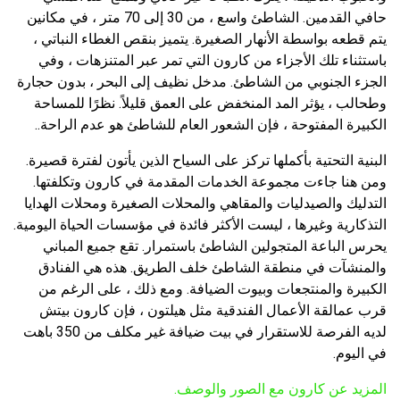
حافي القدمين. الشاطئ واسع ، من 30 إلى 70 متر ، في مكانين
يتم قطعه بواسطة الأنهار الصغيرة. يتميز بنقص الغطاء النباتي ،
باستثناء تلك الأجزاء من كارون التي تمر عبر المتنزهات ، وفي
الجزء الجنوبي من الشاطئ. مدخل نظيف إلى البحر ، بدون حجارة
وطحالب ، يؤثر المد المنخفض على العمق قليلاً. نظرًا للمساحة
الكبيرة المفتوحة ، فإن الشعور العام للشاطئ هو عدم الراحة..
البنية التحتية بأكملها تركز على السياح الذين يأتون لفترة قصيرة.
ومن هنا جاءت مجموعة الخدمات المقدمة في كارون وتكلفتها.
التدليك والصيدليات والمقاهي والمحلات الصغيرة ومحلات الهدايا
التذكارية وغيرها ، ليست الأكثر فائدة في مؤسسات الحياة اليومية.
يحرس الباعة المتجولين الشاطئ باستمرار. تقع جميع المباني
والمنشآت في منطقة الشاطئ خلف الطريق. هذه هي الفنادق
الكبيرة والمنتجعات وبيوت الضيافة. ومع ذلك ، على الرغم من
قرب عمالقة الأعمال الفندقية مثل هيلتون ، فإن كارون بيتش
لديه الفرصة للاستقرار في بيت ضيافة غير مكلف من 350 باهت
في اليوم.
المزيد عن كارون مع الصور والوصف.