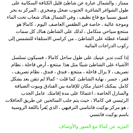
ممتاز ، والشمال عبارة عن شاطئ قليل الكثافة السكانية على
طول الشواغر الشاغرة. الجنوب ضحل وصخري ، المركز به بحر
عميق نسبيا مع قاع نظيف ، وفي الشمال هناك شعاب تحت الماء
وموجة عالية ، خاصة في الطقس العاصف. اليوم ، كامالا هو
منتجع سياحي متكامل ، لذلك على الشاطئ هناك كل سمات
لقضاء عطلة على الشاطئ ، من كراسي الاستلقاء للتشمس إلى
ركوب الدراجات المائية.
إذا كنت تدير عينيك على طول ساحل كامالا ، فسيكون تسلسل
الأشياء على الشاطئ شيئًا مثل هذا: منتجع ، أرض قاحلة ، نظام
تصريف ، لا يزال قاحلة ، منتجع ، فندق ، فندق ، نظام تصريف ،
قفر ، جسر ، نهاية الشاطئ. كما قلت - كمالا لم تتقن بعد بشكل
كامل. يمكنك اختيار مكان للإقامة بين الفنادق وبيوت الضيافة
والمنازل الخاصة ، اعتمادًا على مدة إقامتك. عامل الجذب
الرئيسي في كامالا ، حيث يتم جلب السائحين عن طريق الحافلات
، هو مركز بوكيت فانتاسي الترفيهي ، الذي يُقرأ باللغة الروسية
باسم بوكيت فانتسي.
المزيد عن كمالا مع الصور والأوصاف.