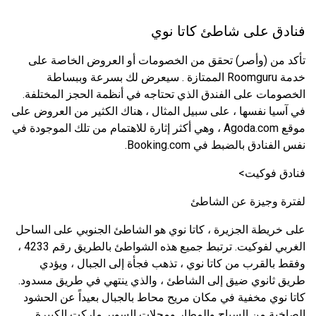
فنادق على شاطئ كاتا نوي
تأكد من (وأصر) تحقق من الخصومات أو العروض الخاصة على
خدمة Roomguru الممتازة . سيعرض لك بسرعة وببساطة
الخصومات على الفندق الذي تحتاجه في أنظمة الحجز المختلفة.
في آسيا نفسها ، على سبيل المثال ، هناك الكثير من العروض على
موقع Agoda.com ، وهي أكثر إثارة للاهتمام من تلك الموجودة في
نفس الفنادق بالضبط في Booking.com.
فنادق فوكيت>
لفترة وجيزة عن الشاطئ
على خريطة الجزيرة ، كاتا نوي هو الشاطئ الجنوبي على الساحل
الغربي لفوكيت. ترتبط جميع هذه الشواطئ بالطريق رقم 4233 ،
وفقط بالقرب من كاتا نوي ، تذهب فجأة إلى الجبال ، ويؤدي
طريق ثانوي ضيق إلى الشاطئ ، والذي ينتهي في طريق مسدود.
كاتا نوي مخفية في مكان مريح محاط بالجبال بعيداً عن الحشود
الصاخبة من السياح والمطار ومحلات السوبر ماركت الكبيرة