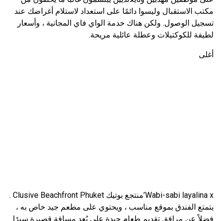
مكتب الاستقبال وليسوا دائمًا على استعداد لاستلام أغراضك عند
تسجيل الوصول. ولكن هناك خدمة الواي فاي المجانية ، وأسعار
لطيفة للكوكتيلات وعطلة عائلية مريحة.
أغلى
Wabi-sabi layalina x’منتجع بوتيك Clusive Beachfront Phuket .
يتمتع الفندق بموقع مناسب ، ويحتوي على مطعم جيد خاص به ،
فضلاً عن مرافق تقديم طعام جيدة على بُعد مسافة قصيرة سيرًا