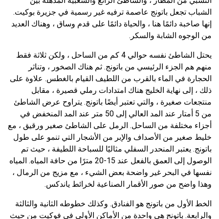
النسبي من المطار ، والشاطئ الرائع والشعبية المذهلة بين
الشباب تجعل باتونج عاصمة ترفيه غير رسمية في جزيرة بوكيت.
إنها صاخبة دائمًا هنا ، والحياة دائمًا على قدم وساق ، وهناك العديد
من الوجوه الشابة والسكر.
يحتل الشاطئ نفسه حوالي 4 كم من الساحل ، ولكن ثلاثة فقط
منهم هم الجزء الرئيسي من باتونج. ثم هناك الصخور ، وتناثر
الحجارة في الماء بالقرب من اللطيف القيام بالغطس. علاوة على
ذلك ، إلى نهاية الخليج هناك امتدادات رملي قصيرة ، مقابل
منتجعات صغيرة ، والتي تعتبر أيضًا باتونج. يتراوح عرض الشاطئ
من 5 أمتار عند المد العالي إلى 50 متر عند المد المنخفض في
أجزاء مختلفة من الساحل. الرمل على الشاطئ صغير ورقيق ، مع
خليط صغير من الأصداف والإبر من الأشجار التي تنمو على طول
باتونج. يعتبر المنحدر السفلي مثاليًا للسباحة اللطيفة ، حيث تم
الوصول إلى العمق بالفعل عند 15-20 مترًا من حافة المياه. المياه
نفسها في البحر غير واضحة بعض الشيء ، مع مزيج من الرمال ،
وهذا واضح من صور الأقمار الصناعية لخرائط ياندكس.
الخط الأول من باتونج هو الفنادق. وكذلك خطوطه الثانية والثالثة
والرابعة. باتونج هي واحدة من الأماكن الأولى في فوكيت من حيث