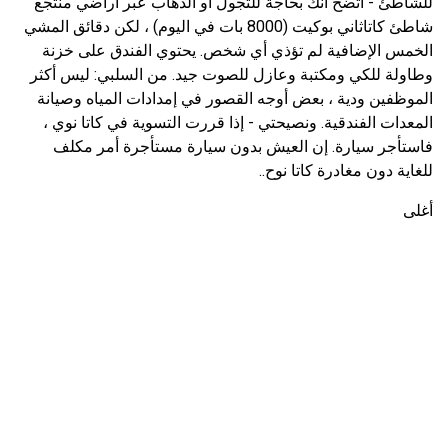
للشاطئ - اتضح أنك بحاجة للتجول أو الذهاب عبر أراضي منتجع
شاطئ كاتاثاني بوكيت (8000 بات في اليوم) ، لكن دقائق المشي
الخمس الإضافية لم تؤذي أي شخص. يحتوي الفندق على خزنة
وطاولة للكي ومكتبة وعازل للصوت جيد. من السلبي: ليس أكثر
الموظفين ودية ، بعض أوجه القصور في إمدادات المياه وصيانة
المعدات الفندقية. ونصيحتي - إذا قررت التسوية في كاتا نوي ،
فاستأجر سيارة. إن العيش بدون سيارة مستأجرة أمر مكلف
للغاية دون مغادرة كاتا نوح..
أغلى