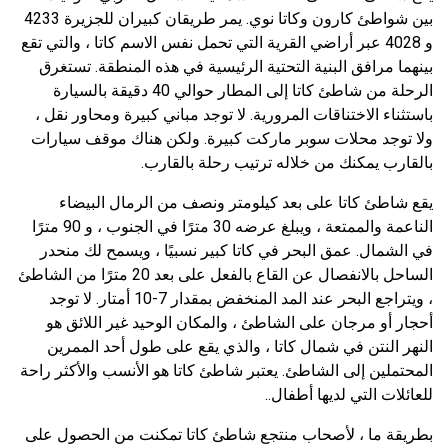
بين شواطئ كارون وكاتا نوي. يمر طريقان كبيران للجزيرة 4233
و 4028 عبر أراضي القرية التي تحمل نفس الاسم كاتا ، والتي تقع
بينهما مرافق البنية التحتية الرئيسية في هذه المنطقة. تستغرق
الرحلة من شاطئ كاتا إلى المطار حوالي 40 دقيقة بالسيارة
باستثناء الاختناقات المرورية. لا توجد مباني كبيرة ومحاور نقل ،
ولا توجد محلات سوبر ماركت كبيرة. ولكن هناك موقف سيارات
بالقارب يمكنك من خلاله ترتيب رحلة بالقارب.
يقع شاطئ كاتا على بعد كيلومتر ونصف من الرمال البيضاء
الناعمة والممتعة ، ويبلغ عرضه 30 مترًا في الجنوب ، و 90 مترًا
في الشمال. عمق البحر في كاتا كبير نسبيًا ، ويسمح لك منحدر
الساحل بالانفصال عن القاع بالفعل على بعد 20 مترًا من الشاطئ
، ويتراجع البحر عند المد المنخفض بمقدار 7-10 أمتار. لا توجد
أحجار أو مرجان على الشاطئ ، والمكان الوحيد غير اللائق هو
النهر النتن في شمال كاتا ، والذي يقع على طول أحد الممرين
المحتملين إلى الشاطئ. يعتبر شاطئ كاتا هو الأنسب والأكثر راحة
للعائلات التي لديها أطفال..
بطريقة ما ، لأصحاب منتجع شاطئ كاتا تمكنت من الحصول على