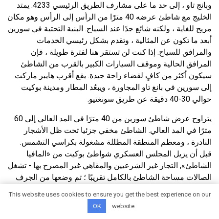
وبانج تاو ، إلى حد ما على مشارف الطريق الرئيسي 4233. يمتد
الخليج مع شاطئ عرضه 40 مترًا من الرأس إلى الرأس وهو مكان
مريح للغاية ، ولكنه شائع جدًا عند السياح. البنية التحتية في سورين
أبعد ما تكون عن المثالية ، وتقدم بشكل رئيسي الخدمات
والمرافق للسياح. إذا كنت لن تستقر هنا لفترة طويلة ، فإن
المرافق الحالية وموقف السيارات الكبير بالقرب من الشاطئ
سيكون أكثر من كافٍ لقضاء راحة جيدة. يقع أقرب هايبر ماركت
إلى سورين في بانغ تاو المجاورة ، ويبعُد المطار ومدينة بوكيت
حوالي 30-40 دقيقة عن طريق سونغتيو.
يتراوح عرض شاطئ سورين من 40 مترًا في المد العالي إلى 60
مترًا في المد العالي. الشاطئ مخفي جزئيا تحت ظل الأشجار
النادرة ، ومعظم المنطقة المظللة مشغولة بكراسي التشمس.
قبل أن يزيل المجلس العسكري شواطئ بوكيت من «المافيا
الشاطئ», التجار غير الشرعيين والمقاهي غير المصرح بها - تشغل
الصالات مساحة الشاطئ بالكامل تقريبًا ؛ تم وضعها من الجرف
في الجنوب إلى الجرف في الشمال في 4-5 صفوف. الآن أصبحت
This website uses cookies to ensure you get the best experience on our
أكثر حرية ، ولا تتدخل الأعمال التجارية الصغيرة المحلية في
OK
website.
المشي على الرمال الناعمة. المنحدر الساحلي في سورين حاد