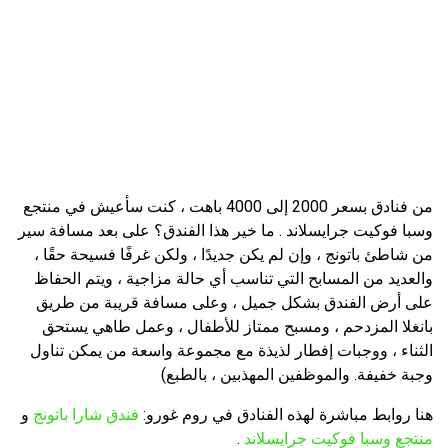
من فنادق بسعر 2000 إلى 4000 باهت ، كنت سأعيش في منتجع
وسبا فوكيت جرايسلاند . ما خير هذا الفندق؟ على بعد مسافة سير
من شاطئ باتونج ، وإن لم يكن جديدًا ، ولكن غرفًا فسيحة حقًا ،
والعديد من المسابح التي تناسب أي حالة مزاجية ، ويتم الحفاظ
على أرض الفندق بشكل جميل ، وعلى مسافة قريبة من طريق
بانغلا المزدحم ، ومسبح ممتاز للأطفال ، وعمل طاهي يستحق
الثناء ، ووجبات إفطار لذيذة مع مجموعة واسعة من يمكن تناول
وجبة خفيفة. والموظفين المهذبين ، بالطبع)
هنا روابط مباشرة لهذه الفنادق في روم غورو:
فندق شارا باتونج
و
منتجع وسبا فوكيت جرايسلاند
.