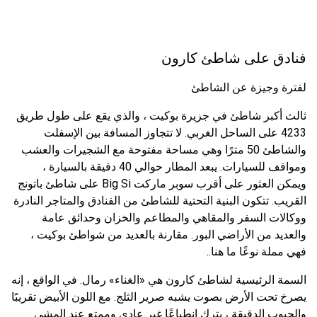
فنادق على شاطئ كارون
لفترة وجيزة عن الشاطئ
ثالث أكبر شاطئ في جزيرة بوكيت ، والذي يقع على طول طريق
4233 على الساحل الغربي. لا تتجاوز المسافة بين الإسفلت
والشاطئ 50 مترًا وهي مساحة مفتوحة مع الشجيرات والعشب
ومواقف للسيارات. يبعد المطار حوالي 40 دقيقة بالسيارة ،
ويمكن العثور على أقرب سوبر ماركت Big Si على شاطئ باتونج
القريب. تتكون البنية التحتية للشاطئ من الفنادق والمتاجر النادرة
ووكالات السفر والمقاهي والمطاعم والخزان وحدائق عامة
والعديد من الأراضي البور. مقارنة بالعديد من شواطئ بوكيت ،
فهي مملة نوعًا ما هنا..
السمة الرئيسية لشاطئ كارون هي «الغناء» رمال. في الواقع ، إنه
يصرخ تحت الأرض بصوت يشبه صرير الثلج. مع اللون الأبيض تقريبًا
والحبوب الدقيقة ، يترك انطباعًا غير عادي وممتع عند المشي