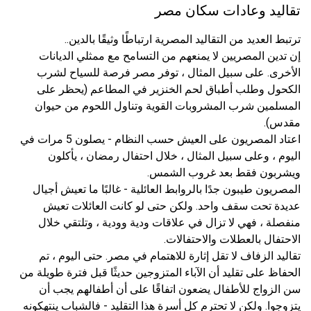
تقاليد وعادات سكان مصر
ترتبط العديد من التقاليد المصرية ارتباطًا وثيقًا بالدين..
إن تدين المصريين لا يمنعهم من التسامح مع ممثلي الديانات
الأخرى. على سبيل المثال ، توفر مصر فرصة للسياح لشرب
الكحول وطلب أطباق لحم الخنزير في المطاعم (يحظر على
المسلمين شرب المشروبات القوية وتناول اللحوم من حيوان
مقدس).
اعتاد المصريون على العيش حسب النظام - يصلون 5 مرات في
اليوم ، وعلى سبيل المثال ، خلال احتفال رمضان ، يأكلون
ويشربون فقط بعد غروب الشمس.
المصريون طيبون جدًا بالروابط العائلية - غالبًا ما تعيش أجيال
عديدة تحت سقف واحد. ولكن حتى لو كانت العائلات تعيش
منفصلة ، فهي لا تزال في علاقات ودية وودية ، وتلتقي خلال
الاحتفال بالعطلات والاحتفالات.
تقاليد الزفاف لا تقل إثارة للاهتمام في مصر. حتى اليوم ، تم
الحفاظ على تقليد أن الآباء المتزوجين حديثًا قبل فترة طويلة من
سن الزواج للأطفال يضعون اتفاقًا على أن أطفالهم يجب أن
يتزوجوا. ولكن لا تحترم كل أسرة هذا التقليد - فالشباب ينتهكونه