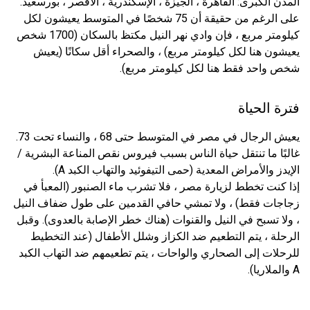
المدن الكبرى: القاهرة ، الجيزة ، الإسكندرية ، الأقصر ، بورسعيد.
على الرغم من حقيقة أن 75 شخصًا في المتوسط ​​يعيشون لكل
كيلومتر مربع ، فإن وادي نهر النيل مكتظ بالسكان (1700 شخص
يعيشون هنا لكل كيلومتر مربع) ، والصحراء أقل سكانًا (يعيش
شخص واحد فقط هنا لكل كيلومتر مربع).
فترة الحياة
يعيش الرجال في مصر في المتوسط ​​حتى 68 ، والنساء تحت 73.
غالبًا ما تنتقل حياة الناس بسبب فيروس نقص المناعة البشرية /
الإيدز والأمراض المعدية (حمى التيفوئيد والتهاب الكبد A).
إذا كنت تخطط لزيارة مصر ، فلا تشرب ماء الصنبور (المعبأ في
زجاجات فقط) ، ولا تمشي حافي القدمين على طول ضفاف النيل
، ولا تسبح في النيل والقنوات (هناك خطر الإصابة بالعدوى). وقبل
الرحلة ، يتم التطعيم ضد الكزاز وشلل الأطفال (عند التخطيط
للرحلات إلى الصحاري والواحات ، يتم تطعيمهم ضد التهاب الكبد
A والملاريا).