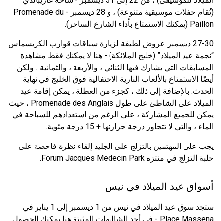
الميلاد للموسيقى) ، من 22 إلى 31 ديسمبر - ساحة غاريبالدي
(تُقام حفلات موسيقية متنوعة) ، و 28 ديسمبر - Promenade du
Paillon (يمكنك الاستمتاع بأداء الشارع الساحر).
27-30 ديسمبر عروض لطيفة لزيارة سباقات قوارب الكريسماس
“نجمة عيد الميلاد” (خليج الملائكة) - هنا لا يمكنك فقط مشاهدة
المسابقات التي يشارك فيها الثنائي ، والأربعة ، والثمانية ، ولكن
أيضًا الاستمتاع بالألعاب النارية الاحتفالية فوق الخليج في نهاية
الحدث. بالإضافة إلى ذلك ، كجزء من العطلة ، يمكن إقامة عيد
الميلاد على الشاطئ على طول Promenade des Anglais ، حيث
يمكن للجميع المشاركة ، على الرغم من استعدادهم للسباحة في
الماء ، والتي لا تتجاوز درجة حرارتها + 15 درجة مئوية.
يجب على المهتمين بالتزلج على الجليد إلقاء نظرة فاحصة على
حلبة التزلج في منتزه Forum Jacques Medecin Park.
أسواق عيد الميلاد في نيس
ستجد سوق عيد الميلاد في نيس من 1 ديسمبر إلى 1 يناير في
Place Massena - في أحد الشاليهات المثبتة هنا يمكنك الحصول