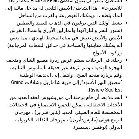
الشاطئ: يمكن أن يكون شاطئ Flick-en-Flac مكانًا رائعًا
للاسترخاء - هذا الشاطئ الأبيض الثلجي له مداخل مائلة إلى
الماء بلطف ، ويمكنك الغوص هنا بالقرب من الساحل.
نشط: أولئك الذين يرغبون في الذهاب للصيد والغطس
(نسور البحر والباراكودا والمارلين الأزرق وأسماك القرش
الأبيض والأبيض تعيش في مياه المحيط الهندي ، مما يعني
أنه يمكنك مقابلتها والسباحة في حدائق الشعاب المرجانية)
وركوب الأمواج.
رحلة: في الرحلات سيتم عرض زيارة مصنع الشاي ومتحف
الهجرة الهندية ، وقم بنزهة عبر حديقة بامبلموس النباتية ،
وقم بزيارة منجم الملح ، وانتقل إلى الحديقة الوطنية
“مضيق النهر الأسود”, إلى قرية شاماريل وشلالات Grand
Rivière Sud Est.
الحدث: بعد أن قام برحلة إلى موريشيوس لعقد العديد من
الأحداث الاحتفالية ، يمكن للجميع الاستمتاع في الاحتفالات
المخصصة للعام الصيني الجديد (يناير-فبراير) ، مهرجان
الربيع هولى (مارس-أبريل) ، مهرجان الثقافة الكريولية
الدولي (نوفمبر-ديسمبر).