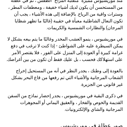
منذ موريشيوس مميزة “متقلبة المزاج” الطقس ، ثم في عطلة
من المستحسن أن يكون لديك أشياء خفيفة ، ومعطفات المطر ،
وسترات واقية من الرياح. بالإضافة إلى هذه الأشياء ، يجب أن
تكون النعال الشاطئية معبأة في حقيبة (غالبًا ما تظهر شظايا
المرجان) والنظارات الشمسية والكريمات.
في موريشيوس ، ينمو العشب المخدر وغالبًا ما يتم بيعه بشكل لا
يمكن السيطرة عليه على الشواطئ - إذا كنت لا ترغب في دفع
غرامة كبيرة أو العودة إلى المنزل على الفور ، فلا يقتصر الأمر
على استهلاكك فحسب ، بل عليك فقط أن تكون من بين أغراضك.
بالعودة إلى وطنك ، يجدر النظر في أنه من المستحيل إخراج
الشعاب المرجانية والأشياء التي تم رفعها من قاع البحر بشكل
غير قانوني من الجزيرة.
في ذكرى البقية في موريشيوس ، يجدر إحضار نماذج من السفن
القديمة والخوص والفخار ، والعقيق اليماني أو المجوهرات
المرجانية والشاي والإلكترونيات.
صور عطلة في موريشيوس