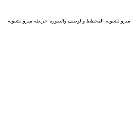
مترو لشبونة: المخطط والوصف والصورة. خريطة مترو لشبونة