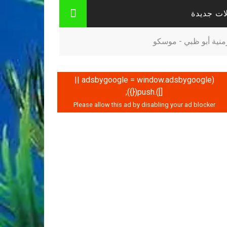
ات جديدة
نية أبو ظبي - موسكو
(adsbygoogle = window.adsbygoogle ||
[]).push({});