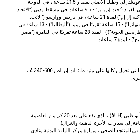
ستمدد عمليات الزراعة في ألماتي ("طيران أستانا") عودتك إلى وطنك الأصلي بمقدار 21.5 ساعة ، في الدوحة
("الخطوط الجوية القطرية") - بمقدار 7.5 ساعات ، في بلغراد ("جت إيروايز" - 9.5 ساعات في مسقط ودبي ("الاتحاد
للطيران") لمدة 14 ساعة ، في البحرين وإسطنبول ("كيه إل إم") لمدة 21 ساعة ، في باريس ووارسو ("الاتحاد
للطيران") لمدة 18 ساعة ، في فرانكفورت مين ("لوفتهانزا") - 15 ساعة تقريبًا في روما ("أليطاليا") - 13 ساعة في
برلين وفانتا ("فين إير") - 16.5 ساعة في أثينا ("خطوط إيجين الجوية")’) - لمدة 23 ساعة تقريبًا في القاهرة ("مصر
يمكنك العودة إلى الوطن مع شركات الطيران التالية التي تحمل ركابها على متن طائرات إيرباص A 340-600 ،
يتم تنفيذ الرحلات من أبوظبي إلى موسكو من مطار أبو ظبي (AUH) ، الذي يقع على بعد 30 كم من العاصمة
 المنتجع الصحي ، وزيارة مركز اللياقة البدنية ونادي