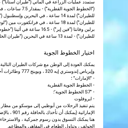
للطيران") - لمدة 13 ساعة في البحرين ("طيران الخليج") - لمدة 7 ساعات.
اختيار الخطوط الجوية
وإيرباص إندوستري إيه 320 ، وبوينج 777 وطائرات أخرى:
- "الإمارات" ؛
- الخطوط الجوية القطرية
- "S7 الخطوط الجوية’؛
- ايروفلوت
الإماراتية (يمكنك أن تأخذك بالحافلة رقم 901 ، بالإضافة إلى سيارات الأجرة الذهبية والغزال).
هنا يمكنك التسوق بدون رسوم جمركية ، والاسترخاء في
الجولف ، وتناول الطعام في المقاهي والمطاعم.