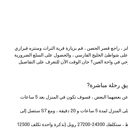
نز ، راجع قصر الحصن ، قم بزيارة قرية التراث ومنتزه فيراري
ي على شواطئ الخليج الفارسي ، والحصول على السلع الضرورية
رخي في واحة العين؟ حان الوقت الآن للتعرف على التفاصيل
ق رحلة مباشرة?
بما أن عاصمتي الإمارات وروسيا على بعد 3700 كم عن بعضهما البعض ، فسوف تكون في المنزل بعد 5 ساعات
على سبيل المثال ، على الاتحاد للطيران ، ستحصل على المنزل لمدة 5 ساعات و 20 دقيقة ، ومع S7 ستصل إلى
بالنسبة لتكلفة أبو ظبي - تذاكر موسكو ، في المتوسط ​​، ستكلفك 24300-27200 روبل (تذكرة واحدة تكلف 12500