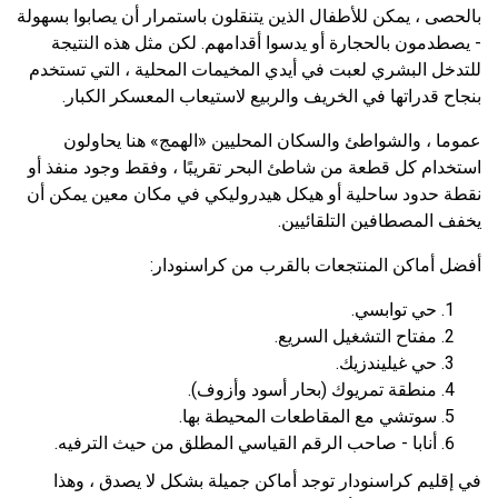
بالحصى ، يمكن للأطفال الذين يتنقلون باستمرار أن يصابوا بسهولة
- يصطدمون بالحجارة أو يدسوا أقدامهم. لكن مثل هذه النتيجة
للتدخل البشري لعبت في أيدي المخيمات المحلية ، التي تستخدم
بنجاح قدراتها في الخريف والربيع لاستيعاب المعسكر الكبار.
عموما ، والشواطئ والسكان المحليين «الهمج» هنا يحاولون
استخدام كل قطعة من شاطئ البحر تقريبًا ، وفقط وجود منفذ أو
نقطة حدود ساحلية أو هيكل هيدروليكي في مكان معين يمكن أن
يخفف المصطافين التلقائيين.
أفضل أماكن المنتجعات بالقرب من كراسنودار:
حي توابسي.
مفتاح التشغيل السريع.
حي غيليندزيك.
منطقة تمريوك (بحار أسود وأزوف).
سوتشي مع المقاطعات المحيطة بها.
أنابا - صاحب الرقم القياسي المطلق من حيث الترفيه.
في إقليم كراسنودار توجد أماكن جميلة بشكل لا يصدق ، وهذا