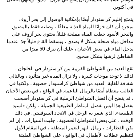
في أكتوبر.
يتمتع إقليم كراسنودار أيضًا بإمكانية الوصول إلى بحر آزوف.
بمجرد أن كان خزانًا للمياه العذبة مغلقًا ، وصلته فقط بالمضيق
والبحر الأسود جعلت المياه مملحة قليلاً. يحتوي بحر آزوف على
مداخل مياه ضحلة بشكل لا يصدق ، ويسقط القاع قليلاً جدًا عندما
يدخل الماء. في بعض الأحيان ، عليك أن تترك 50 مترًا من
الشاطئ لرشها بشكل صحيح.
تقع العديد من الشواطئ القريبة من كراسنودار في الخلجان ،
لذلك لا توجد موجات كبيرة ، ولا تزال المياه غير متأثرة ، وبالتالي
شفافة للغاية. العديد من شواطئ كراسنودار حصوية ، ولكنها في
الغالب مغطاة أيضًا بالرمال الناعمة. في الواقع ، في بعض الأحيان
، قد يتضح أن أفضل الشواطئ الرملية في كراسنودار أصبحت
بفضل هذا ليس بفضل المناظر الطبيعية الجميلة ، ولكن «لسيد
الطبيعة», الذي شعر به الرجل في الاتحاد السوفييتي. في ذلك
الوقت ، على بعض الشواطئ الحصوية ، جلبت السيارات ، إن لم
تكن القطارات ، رمال النهر لتغمر المنطقة ، في المقام الأول
لتنظيم عطلات الأطفال. في الواقع ، على الشواطئ المليئة