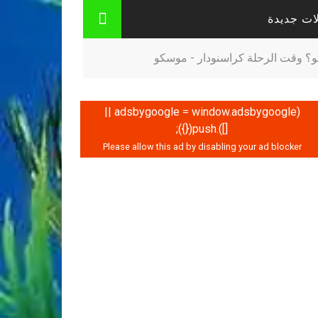
ات جديدة
؟ وقت الرحلة كراسنودار - موسكو
(adsbygoogle = window.adsbygoogle ||
[]).push({});