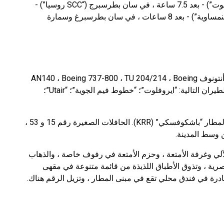
“شيريميتيفو” بعد 7 ساعات ، في يكاترينبورغ (“ايروفلوت”) - بعد 7.5 ساعة ، في سان بطرسبرج (“SCC روسيا”) -
بعد 5.5 ساعة ، في فيينا ووارسو (“الخطوط الجوية النمساوية”) - بعد 8 ساعات ، في سان بطرسبرغ وسمارة
سيعرض عليك السفر بالطائرة إلى الوطن بالطائرة (أنتونوف AN140 ، Boeing 737-800 ، TU 204/214 ، Boeing
737-400 ، Airbus A 320 ، Fokker 100) لشركات الطيران التالية: “ايروفلوت”؛ “خطوط فيم الجوية”؛ “Utair”؛
يتم تسجيل الوصول لرحلة كراسنودار - موسكو في المطار “باشكوفسكي” (KRR). الحافلات الصغيرة رقم 15 و 53 ،
لي وغرفة الأمتعة ، وحزم الأمتعة في رفوف خاصة ، والذهاب
رية ، وتذوق الأطباق اللذيذة من قائمة متنوعة في مقهى
غادرة في فندق محلي تقع في مبنى المطار ، وتزيل الرقم هناك.