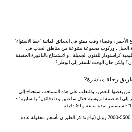
لأحمر ، وقضاء وقت ممتع في الحدائق المائية “خط الاستواء”
ديقة الحبل ، وركوب مجموعة متنوعة من مناطق الجذب في
ية كراسنودار للفنون الجميلة ، والاستمتاع بالنافورة الخفيفة
ن؟ ولكن حان الوقت للسفر إلى الوطن?
ريق رحلة مباشرة?
عاصمة الروسية وكراسنودار على بعد 2000 كم من بعضها البعض ، وللتغلب على هذه المسافة ، ستحتاج إلى
حوالي ساعتين. على متن الطائرة “ق 7” يمكنك السفر إلى العاصمة الروسية خلال ساعتين و 5 دقائق, “ترانسايرو” -
متوسط ​​سعر تذكرة الطيران كراسنودار - موسكو هو 5500-7000 روبل (تباع تذاكر الطيران بأسعار معقولة عادة