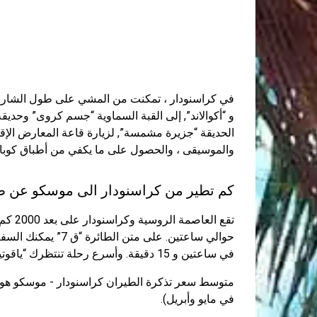
في كراسنودار ، تمكنت من المشي على طول الشارع ا
و “أكوالاند”, إلى القبة السماوية “جسم كروى” وح
الحديقة “جزيرة مشمسة”, لزيارة قاعة المعارض الإقليم
والموسيقى ، والحصول على ما يكفي من أطباق كوبا
كم تطير من كراسنودار الى موسكو عن ط
تقع ال
في ساعتين و 15 دقيقة. وأسرع رحلة تنتظرك “ياقوتيا” - سيستمر لمدة ساعة و 50 دقيقة.
في مايو وأبريل).