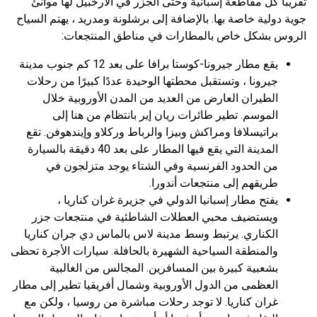
تقريبا كل مقاطعة إسبانية وحتى الجزر في الأرخبيل لها موانئ
جوية دولية خاصة بها. بالإضافة إلى برشلونة ومدريد ، يهتم السياح
الروس بشكل خاص بالمطارات في مناطق المنتجعات:
يقع مطار جيرونا-كوستا برافا على بعد 12 كم جنوب مدينة
جيرونا ، وتستقبل محطتها الوحيدة عددًا كبيرًا من رحلات
الطيران العارض من العديد من المدن الأوروبية خلال
الموسم. تطير طائرات ريان إير بانتظام من هنا إلى
براتيسلافا ومراكش وبيزا والرباط وركلاو وإيندهوفن. تقع
المدينة التي يقع فيها المطار على بعد 40 دقيقة بالسيارة
من الحدود الفرنسية وفي الشتاء يوجد متزلجون في
طريقهم إلى منتجعات أندورا.
يفتح مطار إسبانيا الدولي في جزيرة غران كناريا ،
ويستضيف محبي العطلات الشاطئية في منتجعات جزر
الكناري. يرتبط وسط مدينة لاس بالماس دي جران كناريا
والمنطقة السياحية الشهيرة بالحافلة. سيارات الأجرة تحظى
بشعبية كبيرة بين المسافرين. المجالس من الغالبية
العظمى من الدول الأوروبية وشمال أفريقيا تطير إلى مطار
غران كناريا. لا توجد رحلات مباشرة من روسيا ، ولكن مع