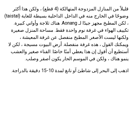
قليلاً من المنازل المزدوجة المتهالكة (4 قطع) ، ولكن هذا أكثر
وضوحًا في الخارج منه في الداخل. الداخلية بسيطة للغاية (taistal)
، لكن المطبخ مجهز جيدًا لـ Aonang. هناك ثلاجة وأواني كبيرة.
تكييف الهواء في غرفة نوم واحدة فقط. مساحة المنزل صغيرة
ولكنها ليست الأصغر. المطبخ منفصل عن غرفة المعيشة ،
ويمكنك القول ، هذه غرفة منفصلة. أرض البيوت مسيجة ، لكن لا
أستطيع أن أقول إن هذا يعطي أمنًا خاصًا. الفناء صغير والعشب
ينمو هناك ، ولكن في الموسم الحار يكون أصفر وصلب.
اذهب إلى البحر إلى شاطئ آو نانغ لمدة 10-15 دقيقة بالدراجة.