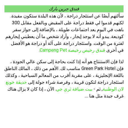
فندق جرين بارك
سألتهم أيضًا عن استئجار دراجة ، لأن هذه البلدة ستكون مفيدة.
لكنهم قدموا لي فقط دراجة على المقبض وبالفعل مقابل 300
باهت في اليوم بعد اجتماعات طويلة ، بالإضافة إلى جواز سفر
كوديعة. يبدو أنه لا يوجد إيجار ، وأراد شخص ما أن يعطيني إيجارهم
لفترة من الوقت. واستئجار دراجة على آلة أو دراجة هو الأفضل
في أخرى
فندق رخيص رخيصة Campeng Pet
.
لذا فإن الاستنتاج هو أنه إذا كنت بحاجة إلى سكن عالي الجودة ،
فإن Green Park Hotel مناسب لك. الأهم من ذلك ، المالك الناطق
باللغة الإنجليزية ، على مقربة أقرب من المعالم السياحية ، وكذلك
استئجار دراجة لتكون قريبة ، وفرصة شراء جولة إلى
حديقة خونغ
لان الوطنية
, ثم -
بيت ضيافة ثري جي
. الآن ، إذا كان لا يزال هناك
غرف جيدة مثل هنا ....