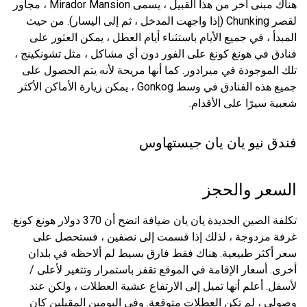
هناك مبنى آخر من هذا القبيل ، يسمى Mirador Mansion ، مجاور
لقصر Chunking (إذا واجهت المدخل ، ثم إلى اليسار). من حيث
المبدأ ، في جميع الأيام باستثناء أيام العطل ، يمكن العثور على
فنادق في هونغ كونغ على الفور دون أي مشاكل ، مثل تشونكينج ،
تلك الموجودة في ميرادور. كما أنها مريحة لأنه يتم الحصول على
جميع هذه الفنادق في وسط Gonkog ، يمكن زيارة الأماكن الأكثر
شعبية سيرًا على الأقدام.
فندق نيو يان يان جيستهاوس
السعر والحجز
تكلفة الصين الجديدة يان يان ضيافة اتضح أن 370 دولار هونغ كونغ.
غرفة مزدوجة ، لذلك إذا قسمت إلى نصفين ، فستحصل على
سعر أكثر طبيعية. هناك فقط فارق بسيط لم ألاحظه في بلدان
أخرى. أسعار الإقامة في الموقع تقفز باستمرار وتتغير لأعلى /
لأسفل. أعلم أنها تميل إلى الارتفاع عشية العطلات ، ولكن عند
وصولي ، لم تكن العطلات متوقعة. وفي اليومين المقبلين كان