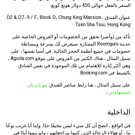
السعر بالفعل حوالي 450 دولار هونغ كونغ.
عنوان الفندق: D2 & D7، 9 / F، Block D، Chung King Mansion،
Tsim Sha Tsui، Hong Kong.
تأكد من (وأصر) تحقق من الخصومات أو العروض الخاصة على
خدمة Roomguru الممتازة. سيعرض لك بسرعة وببساطة
خصومات في جميع أنظمة الحجز الحالية. في آسيا نفسها ، على
سبيل المثال ، هناك الكثير من العروض على موقع Agoda.com ،
وهي أكثر إثارة للاهتمام من تلك الموجودة في نفس الفنادق
بالضبط في Booking.com.
على سبيل المثال ، هنا رابط مباشر للفندق:
نيو يان يان
جيستهاوس
,
الداخلية
في الواقع ، اتضح أن كل شيء ليس مخيفًا جدًا. وإما أنا غريب نوعًا
ما ، أو هؤلاء الرحالة الذين كتبوا مراجعاتهم ، ولم ينموا أبدًا في