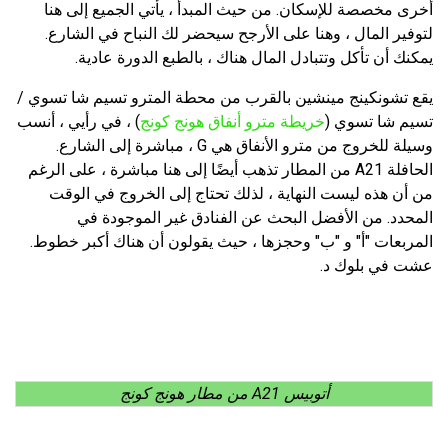
أخرى مخصصة للإسكان. من حيث المبدأ ، يأتي الجميع إلى هنا
لتوفير المال ، وهنا على الأرجح سيحضر لك النباح في الشارع.
يمكنك أن تأكل وتتبادل المال هناك ، بالطبع الدورة عادية.
يقع تشونكينج مينشين بالقرب من محطة المترو تسيم شا تسوي /
تسيم شا تسوي (
خريطة مترو أنفاق هونج كونج
) ، في رأيي ، أنسب
وسيلة للخروج من مترو الأنفاق هي G ، مباشرة إلى الشارع.
الحافلة A21 من المطار تذهب أيضًا إلى هنا مباشرة ، على الرغم
من أن هذه ليست النهاية ، لذلك تحتاج إلى الخروج في الوقت
المحدد. من الأفضل البحث عن الفنادق غير الموجودة في
المربعات "أ" و "ب" وحجزها ، حيث يقولون أن هناك أكبر خطوط.
عشت في بلوك د.
أتوبيس A21 من مطار هونج كونج