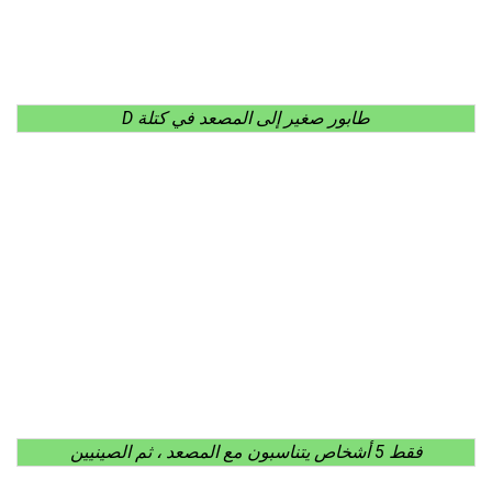
طابور صغير إلى المصعد في كتلة D
فقط 5 أشخاص يتناسبون مع المصعد ، ثم الصينيين