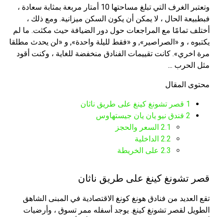
وتعتبر الغرف التي تبلغ مساحتها 10 أمتار مربعة بمثابة سعادة ،
فبطبيعة الحال ، لا يمكن أن يكون السكن ميزانية. ومع ذلك ،
أختلف تمامًا مع المراجعات حول دور الضيافة حيث مكثت. ما لم
يكتبوه ، و «الصراصير», و «فقط لليلة واحدة», و «لن يحدث مطلقا
مرة اخري». كانت تقييمات الفنادق منخفضة للغاية ، وكنت أقود
مثل الحرب ...
محتوى المقال
1
قصر تشونغ كينغ على طريق ناثان
2
فندق نيو يان يان جيستهاوس
2.1
السعر والحجز
2.2
الداخلية
2.3
على الخريطة
قصر تشونغ كينغ على طريق ناثان
تقع العديد من فنادق هونغ كونغ الاقتصادية في المبنى الشاهق
الطويل لقصر تشونغ كينغ. يوجد أسفله ممر تسوق ، وأرضيات