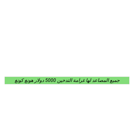
جميع المصاعد لها غرامة التدخين 5000 دولار هونغ كونغ