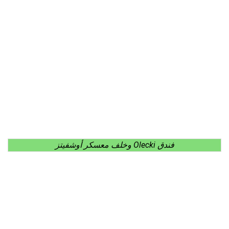
فندق Olecki وخلف معسكر أوشفيتز