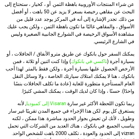
عن شراء المنتجات الأوروبية باهظة الثمن. أو ، كخيار ، ستحتاج إلى
البحث عن مقاهي رخيصة بسعر لا يزيد عن 50 باهت ، أو أفضل
من ذلك. تجدر الإشارة إلى أنه في المركز يوجد عدد قليل من
الأسواق ، والمقاهي غالبًا ما تكون باهظة الثمن ، ولكن يجب عليك
مشاهدة الأسواق الرخيصة في الشوارع الجانبية الصغيرة وليس
في الشارع الرئيسي.
يمكنك السفر حول بانكوك عن طريق مترو الأنفاق / الحافلات ، أو
بسيارة أجرة (
تاكسي في بانكوك
) وإذا كنت اثنين أو ثلاثة ، فمن
الأرخص الحصول عليها بسيارة أجرة ، ولكن فقط بالمتر. لهذا أحب
بانكوك ، هنا لا يمكنك امتلاك سيارتك الخاصة ، ولا وسائل النقل
العام المستأجرة متطورة للغاية (عادة ما تكلف الحافلات بنسًا
واحدًا). حسنًا ، وإذا كان لديك الوقت ، يمكنك المشي كثيرًا.
ربما تكون اللحظة الأكثر غير سارة
Visaran إلى كمبوديا
, لأنه
يستغرق كل يوم. لكن هذا الإجراء في جميع المدن تقريبًا غير سار
وطويل ، لأنك لن تعيش بجوار الحدود مباشرة. هذا ممكن ، لكنه
يناسب الجميع. في بانكوك ، هناك العديد من الشركات التي تحمل
vizran إلى الحدود والعودة ، تكلف 2000 باهت للشخص الواحد.