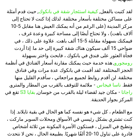
لقد كتبت بالفعل,
كيفية استئجار شقة في بانكوك
, حيث قدم أمثلة
على مساكن مختلفة بأسعار مختلفة. لذلك إذا كنت لا تحتاج إلى
مركز المدينة (على الرغم من أنه يمكنك العيش هنا مقابل 5-10
آلاف باهت) ، ولا تحتاج أيضًا إلى مساحة كبيرة وعدة غرف ،
فيمكنك بسهولة مقابلة 5-15 ألف باهت. علاوة على ذلك ، في
ضواحي 15 ألف سيكون هناك شقة كبيرة إلى حد ما. إذا أردت
فجأة العثور على فندق في بانكوك ، فابحث واختر بسهولة
رومجورو
, هذه خدمة حيث يمكنك مقارنة أسعار الفنادق في أنظمة
الحجز المختلفة. لقد أقمت في بانكوك عدة مرات وفي فنادق
مختلفة. لن أقدم روابط لجميع مراجعاتي ، سأقدم القليل منها
فقط.
ناسا فيجاس
- ملائمة للتوقف بالقرب من المطار والمترو,
راجاتا
- مكان جيد لقضاء ليلة بالقرب من خوسان,
بقايا S3
تقع في
المركز بجوار الحديقة.
مع الطعام ، كل شيء هو نفسه كما هو الحال في بقية تايلاند. إذا
كنت تشتري بشكل رئيسي في الأسواق ومحلات السوبر ماركت ،
وتطبخ في المنزل ، فستكون الأسرة المكونة من ثلاثة أشخاص
قادرة على تناول 10-20 ألفًا شهريًا. بطبيعة الحال ، نحن لا نتحدث