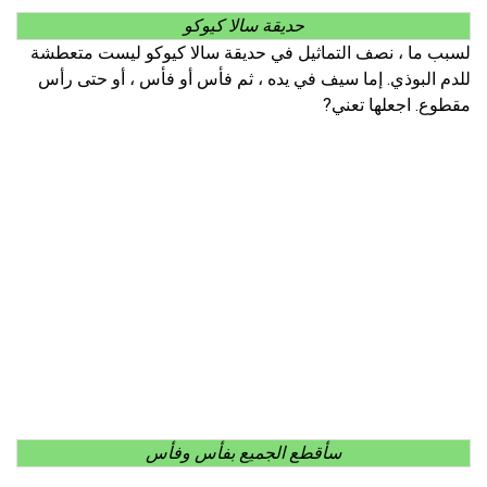
حديقة سالا كيوكو
لسبب ما ، نصف التماثيل في حديقة سالا كيوكو ليست متعطشة
للدم البوذي. إما سيف في يده ، ثم فأس أو فأس ، أو حتى رأس
مقطوع. اجعلها تعني?
سأقطع الجميع بفأس وفأس