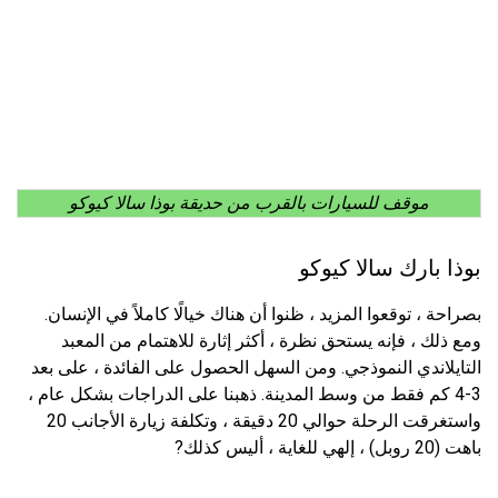
موقف للسيارات بالقرب من حديقة بوذا سالا كيوكو
بوذا بارك سالا كيوكو
بصراحة ، توقعوا المزيد ، ظنوا أن هناك خيالًا كاملاً في الإنسان.
ومع ذلك ، فإنه يستحق نظرة ، أكثر إثارة للاهتمام من المعبد
التايلاندي النموذجي. ومن السهل الحصول على الفائدة ، على بعد
3-4 كم فقط من وسط المدينة. ذهبنا على الدراجات بشكل عام ،
واستغرقت الرحلة حوالي 20 دقيقة ، وتكلفة زيارة الأجانب 20
باهت (20 روبل) ، إلهي للغاية ، أليس كذلك?