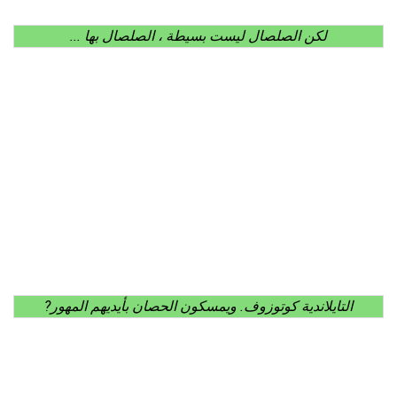
لكن الصلصال ليست بسيطة ، الصلصال بها ...
التايلاندية كوتوزوف. ويمسكون الحصان بأيديهم المهور?