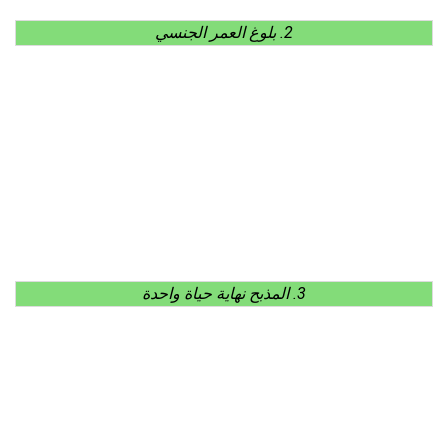
2. بلوغ العمر الجنسي
3. المذبح نهاية حياة واحدة