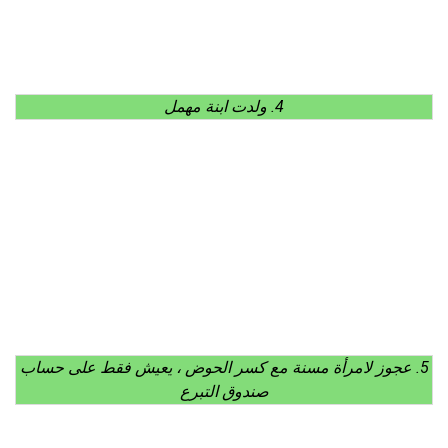
4. ولدت ابنة مهمل
5. عجوز لامرأة مسنة مع كسر الحوض ، يعيش فقط على حساب
صندوق التبرع