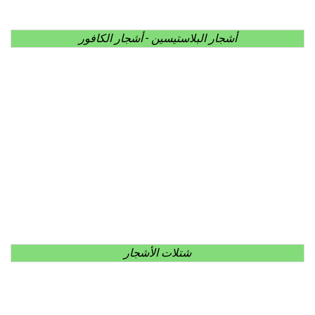
أشجار البلاستيسين - أشجار الكافور
شتلات الأشجار