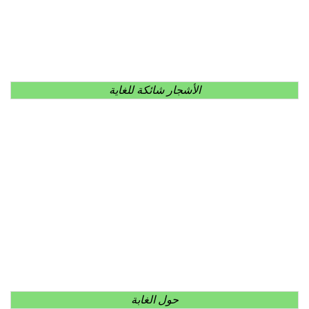
الأشجار شائكة للغاية
حول الغابة