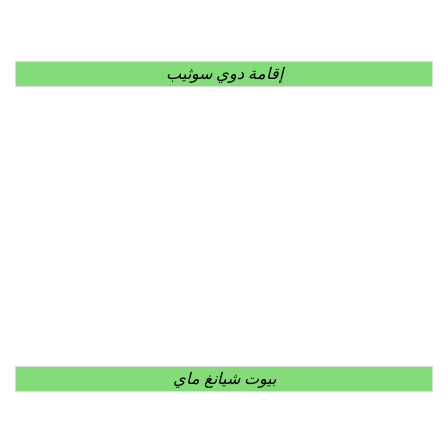
إقامة دوي سوثيب
بيوت شيانغ ماي