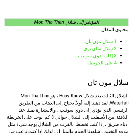
المؤشر إلى شلال Mon Tha Than
محتوى المقال
1
شلال مون ثان
2
شلال ساي يوي
3
إقامة دوي سوثيب
4
على الخريطة
شلال مون ثان
الشلال الثالث بعد شلال Huay Kaew ، هو Mon Tha Than
Waterfall. لقد ذهبنا إليه أولاً. تحتاج إلى الذهاب من الطريق
الرئيسي الذي يؤدي إلى دوي سوثيب ، والاستدارة يمينًا عند
اللافتة. من الأسفلت إلى الشلال حوالي 3 كم. يوجد على الخريطة
أدناه طريق ، إذا كنت تخطط. بالقرب من الشلال يوجد شيء مثل
موقع التخييم ، شاهدنا الخيام والمنازل ، لذلك إذا كنت ترغب في