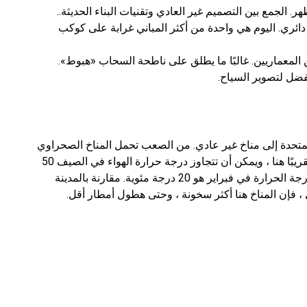
ر. الجمع بين التصميم غير العادي وتقنيات البناء الحديثة..
 شكل دائري. اليوم هي واحدة من أكثر المباني غرابة على كوكب
 المعماريين. غالبًا ما يطلق على ناطحة السحاب «هبوط».
ضل لتصوير السياح.
لمتحدة إلى مناخ غير عادي. من الصعب تحمل المناخ الصحراوي
الاستوائي. تحتاج إلى التعود عليها ، لأنه لا يوجد مطر تقريبًا هنا ، ويمكن أن تتجاوز درجة حرارة الهواء في الصيف 50
درجة بعلامة زائد. من الصعب أن نتخيل أن متوسط ​​درجة الحرارة في فبراير هو 20 درجة مئوية. مقارنة بالمدينة
ي ، فإن المناخ هنا أكثر سخونة ، وحتى هطول أمطار أقل.