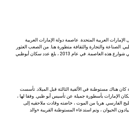
لإمارات العربية المتحدة. عاصمة دولة الإمارات العربية
ي. الصناعة والتجارة والثقافة متطورة هنا. من الصعب العثور
على شخص لا يحلم بزيارة القصور الفاخرة والتنزه في شوارع هذه العاصمة. في عام 2013 ، بلغ عدد سكان أبوظبي
كان هناك مستوطنة في الألفية الثالثة قبل الميلاد. تأسست
ها في وقت لاحق ، في عام 1760. جاء سكان الإمارات بأسطورة جميلة عن تأسيس أبو ظبي. وفقا لها ،
ليج الفارسي. هربا من الموت ، خاضته وقادت ملاحقيه إلى
يادون الحيوان ، وتم استدعاء المستوطنة القريبة «والد