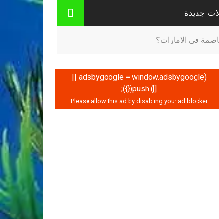
ات جديدة
اصمة في الامارات؟
(adsbygoogle = window.adsbygoogle ||
[]).push({});