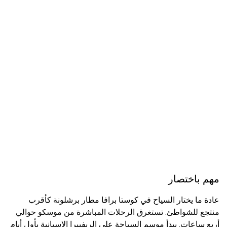
مهم باختصار
عادة ما يختار السياح في كوستا برافا مطار برشلونة كأقرب
منتجع للشواطئ. تستغرق الرحلات المباشرة من موسكو حوالي
أربع ساعات. يبدأ موسم السباحة على الريفييرا الإسبانية بأول أيام