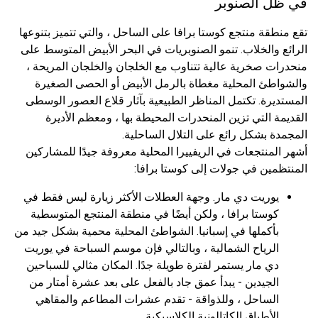
في ظل الصنوبر
تقع منطقة منتجع كوستا برافا على الساحل ، والتي تتميز بتنوعها
الرائع والخلاب. تنمو الصنوبريات في البحر الأبيض المتوسط ​​على
منحدرات صخرية عالية تتناوب مع الخلجان والخلجان المريحة ،
والشواطئ المحلية مغطاة بالرمل الأبيض أو الحصى الصغيرة
المستديرة. تكتمل المناظر الطبيعية بآثار قلاع العصور الوسطى
القديمة التي تزين المنحدرات المحيطة بها ، ومعظم الأديرة
المجمدة بشكل رائع على التلال الساحلية.
أشهر المنتجعات في الريفييرا المحلية معروفة جيدًا للمشاركين
المنتظمين في جولات إلى كوستا برافا:
يوريت دي مار. وجهة العطلات الأكثر زيارة ليس فقط في
كوستا برافا ، ولكن أيضًا في منطقة المنتجع المتوسطية
بأكملها في إسبانيا. الشواطئ المحلية محمية بشكل جيد من
الرياح الشمالية ، وبالتالي فإن موسم السباحة في يوريت
دي مار يستمر لفترة طويلة جدًا. المكان مثالي للسباحين
الجيدين - يبدأ عمق جاد بالفعل على بعد عشرة أمتار من
الساحل ، وللذواقة - تقدم عشرات المطاعم والمقاهي
الأطباق الكاتالونية الكلاسيكية.